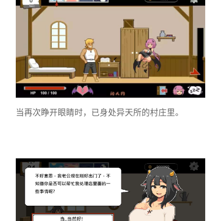
当再次睁开眼睛时，已身处异天所的村庄里。