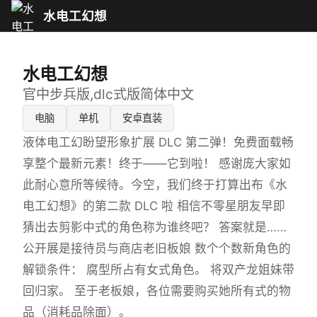
水电工幻想
水电工幻想
官中步兵版,dlc式版简体中文
电脑
单机
安卓直装
液体电工幻盼望形象扩展 DLC 第二弹！免费面载畅
享整个最新元素！终于——它到啦！ 感谢庞大家如
此耐心意所等候待。今空，我们终于打算出布《水
电工幻想》的第二款 DLC 啦 相信不零星朋友早即
猜出去剪影中式的角色称为谁终吧？ 答案就是……
公开展是接待员与商店老旧板娘 数个个数新角色的
解锁条件： 腐型所占有女式角色。 将双产龙姐妹带
回归家。 至于老板娘，各位需要购买她所有式的物
品（消耗品除面）。