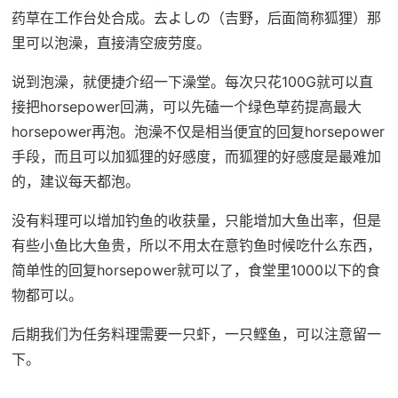
药草在工作台处合成。去よしの（吉野，后面简称狐狸）那
里可以泡澡，直接清空疲劳度。
说到泡澡，就便捷介绍一下澡堂。每次只花100G就可以直
接把horsepower回满，可以先磕一个绿色草药提高最大
horsepower再泡。泡澡不仅是相当便宜的回复horsepower
手段，而且可以加狐狸的好感度，而狐狸的好感度是最难加
的，建议每天都泡。
没有料理可以增加钓鱼的收获量，只能增加大鱼出率，但是
有些小鱼比大鱼贵，所以不用太在意钓鱼时候吃什么东西，
简单性的回复horsepower就可以了，食堂里1000以下的食
物都可以。
后期我们为任务料理需要一只虾，一只鲣鱼，可以注意留一
下。