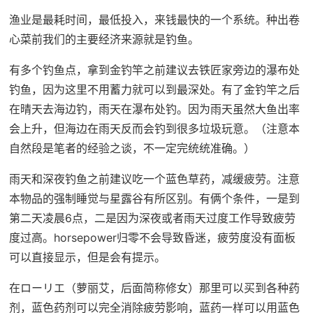
渔业是最耗时间，最低投入，来钱最快的一个系统。种出卷
心菜前我们的主要经济来源就是钓鱼。
有多个钓鱼点，拿到金钓竿之前建议去铁匠家旁边的瀑布处
钓鱼，因为这里不用蓄力就可以到最深处。有了金钓竿之后
在晴天去海边钓，雨天在瀑布处钓。因为雨天虽然大鱼出率
会上升，但海边在雨天反而会钓到很多垃圾玩意。（注意本
自然段是笔者的经验之谈，不一定完统统准确。）
雨天和深夜钓鱼之前建议吃一个蓝色草药，减缓疲劳。注意
本物品的强制睡觉与星露谷有所区别。有俩个条件，一是到
第二天凌晨6点，二是因为深夜或者雨天过度工作导致疲劳
度过高。horsepower归零不会导致昏迷，疲劳度没有面板
可以直接显示，但是会有提示。
在ローリエ（萝丽艾，后面简称修女）那里可以买到各种药
剂，蓝色药剂可以完全消除疲劳影响，蓝药一样可以用蓝色