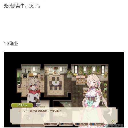
处c键卖牛，哭了。
1.3渔业