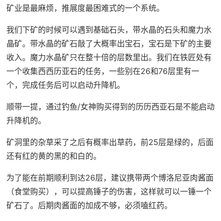
矿业是最麻烦，推展度最困难式的一个系统。
我们下矿的时候可以遇到基础石头，带水晶的石头和魔力水
晶矿。带水晶的矿石敲了大概率出宝石，宝石是下矿的主要
收入。魔力水晶矿只在整十倍的层数里出。我们在铁匠处有
一个收集西西历亚石的任务，一些别在26和76层里有一
个，完成任务后可以启动升降机。
顺带一提，通过钓鱼/女神购买得到的历历西亚石是不能启动
升降机的。
矿洞里的杂草采了之后有概率出草药，前25层是绿的，后面
还有红的黄的黑的和白的。
为了能在前期顺利到达26层，建议携带两个博洛尼亚肉酱面
（食堂购买），可以提高锤子的伤害，这样就可以一锤一个
矿石了。后期肉酱面的加成不够，必须嗑红药。