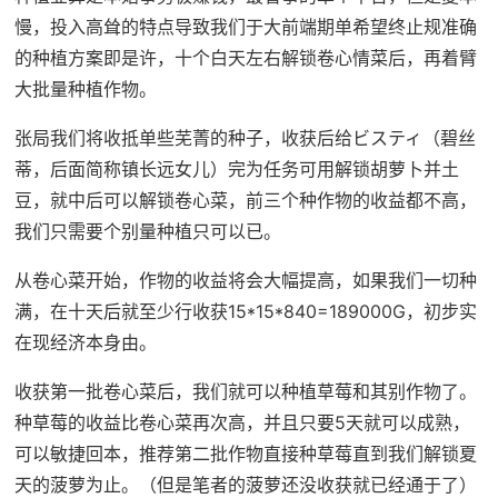
慢，投入高耸的特点导致我们于大前端期单希望终止规准确
的种植方案即是许，十个白天左右解锁卷心情菜后，再着臂
大批量种植作物。
张局我们将收抵单些芜菁的种子，收获后给ビスティ（碧丝
蒂，后面简称镇长远女儿）完为任务可用解锁胡萝卜并土
豆，就中后可以解锁卷心菜，前三个种作物的收益都不高，
我们只需要个别量种植只可以已。
从卷心菜开始，作物的收益将会大幅提高，如果我们一切种
满，在十天后就至少行收获15*15*840=189000G，初步实
在现经济本身由。
收获第一批卷心菜后，我们就可以种植草莓和其别作物了。
种草莓的收益比卷心菜再次高，并且只要5天就可以成熟，
可以敏捷回本，推荐第二批作物直接种草莓直到我们解锁夏
天的菠萝为止。（但是笔者的菠萝还没收获就已经通于了）