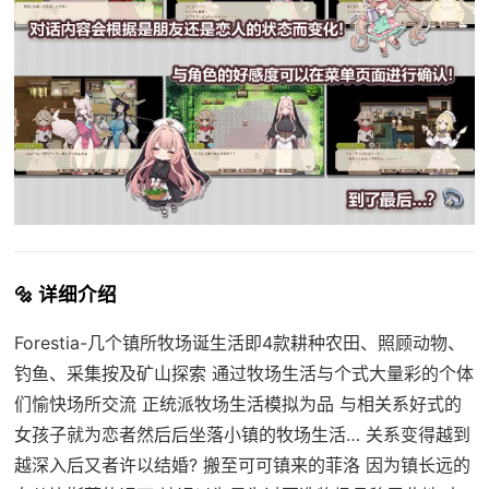
🔩 详细介绍
Forestia-几个镇所牧场诞生活即4款耕种农田、照顾动物、
钓鱼、采集按及矿山探索 通过牧场生活与个式大量彩的个体
们愉快场所交流 正统派牧场生活模拟为品 与相关系好式的
女孩子就为恋者然后后坐落小镇的牧场生活… 关系变得越到
越深入后又者许以结婚? 搬至可可镇来的菲洛 因为镇长远的