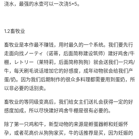
浇水，最强的水壶可以一次浇5*5。
1.2畜牧业
畜牧业是本作最不赚钱，用时最久的一个系统。我们要先行
走面向找ノーティ（诺蒂，后面简称建设筑师）建好鸡舍/牛
棚，レトリー（莱特莉，后面简称狗狗）就会送我们一只鸡/
牛，每天刷毛说话增加它的好感度，成年动物就会给我们产
蛋/奶。因为我们后期制作的很众多料理都需要用到蛋奶，所
以非必要的话别卖。
畜牧业的等同级变高后，我们给女主们送礼会获得一定的好
感度加成，所以尽快建好鸡舍牛棚是很有必要的。
除了第一只鸡和牛，新型动物的来源是孵蛋器孵和妊娠怀
孕，或者花高价从狗狗家买，牛的话推荐是买，因为妊娠的