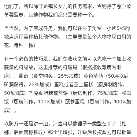
他们了，所以除非是镇长女儿的任务需求，否则除了卷心菜
草莓菠萝，其他作物我们都只需要种一个。
当当然，为了完成任务，我们可以在左于角留一小片5*5的
地点运用至种植其他作物。（主导要是每个人物物现白用的
花，每种十株）
有一个必备的技巧是，我们在收获之前可以先吃一个加上收
获量的料缘故，这里推荐的料理是（根据接收难度为顺
序）：曲奇（食堂购买，25％加成）黄色草药（50层以后
矿洞获得，25％加成）蛋糕或者芝士蛋糕（厨房制度作，
50%加成）巧克劲蛋糕或煎饼（厨房制作，75%加成）松茸
饭（厨房制作，100%加成）菠萝蛋糕（厨房制作，100%加
成）。
以防万一还是讲一边，汁壶可以像锤子一类型在ザナ（扎
娜，后面简称铁匠）那个里增强，升级后长按蓄力可以批量