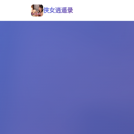
侠女逍遥录