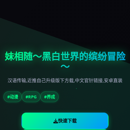
妹相随～黑白世界的缤纷冒险
～
汉语传输,近推自己升级版下方载,中文官针链接,安卓直装
#动漫
#RPG
#养成
快速下载