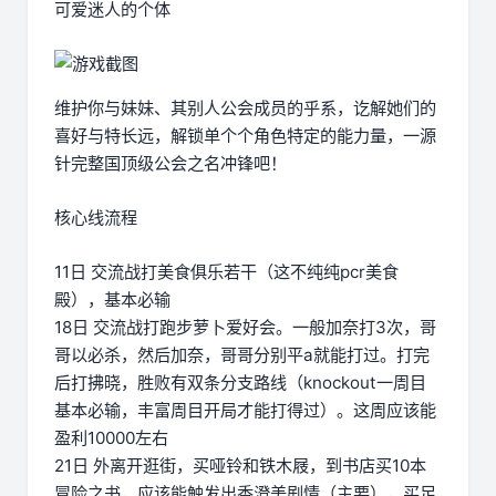
可爱迷人的个体
维护你与妹妹、其别人公会成员的乎系，讫解她们的
喜好与特长远，解锁单个个角色特定的能力量，一源
针完整国顶级公会之名冲锋吧！
核心线流程
11日 交流战打美食俱乐若干（这不纯纯pcr美食
殿），基本必输
18日 交流战打跑步萝卜爱好会。一般加奈打3次，哥
哥以必杀，然后加奈，哥哥分别平a就能打过。打完
后打拂晓，胜败有双条分支路线（knockout一周目
基本必输，丰富周目开局才能打得过）。这周应该能
盈利10000左右
21日 外离开逛街，买哑铃和铁木屐，到书店买10本
冒险之书，应该能触发出香澄美剧情（主要），买足