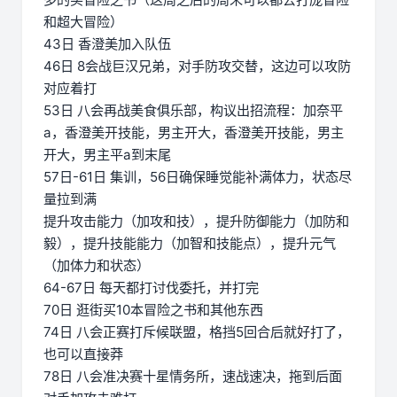
和超大冒险）
43日 香澄美加入队伍
46日 8会战巨汉兄弟，对手防攻交替，这边可以攻防
对应着打
53日 八会再战美食俱乐部，构议出招流程：加奈平
a，香澄美开技能，男主开大，香澄美开技能，男主
开大，男主平a到末尾
57日-61日 集训，56日确保睡觉能补满体力，状态尽
量拉到满
提升攻击能力（加攻和技），提升防御能力（加防和
毅），提升技能能力（加智和技能点），提升元气
（加体力和状态）
64-67日 每天都打讨伐委托，并打完
70日 逛街买10本冒险之书和其他东西
74日 八会正赛打斥候联盟，格挡5回合后就好打了，
也可以直接莽
78日 八会准决赛十星情务所，速战速决，拖到后面