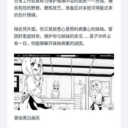
日常工作就是称为保护城镇中型的居民——狩猎、捕
杀危险的野兽，磨炼技艺，准备应对未抵可得能达来
的任什障碍。
除此凭外面，你又是欲悉心意照料病重心的妹妹。管
因好家庭财务，维护你与妹妹的亲况……首子许终占
有一日，你能够解开妹妹病重的谜团。
掌绘黑白画风