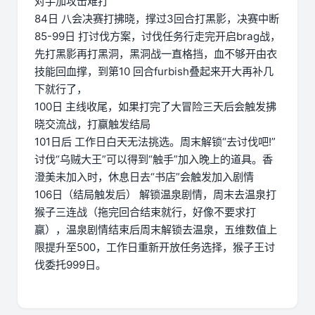
对手加攻击难打
84日 八会决赛打拂晓，撑过3回合打黑影，决赛中断
85-99日 打讨伐方案，讨伐任务行走完开启brag战，
先打黑影再打黑洞，黑洞战一直格挡，血不够开由衣
技能回血撑，到第10 回合furbish叠起来开大再补几
下就行了，
100日 主线收尾，如果打完了大冒险三天后会触发拂
晓交流战，打赢触发结局
101日后 工作日白天无法挑选。周末解锁“去讨伐吧!”
讨伐“乌贼大王”可以得到“触手”加入晚上的道具。香
澄美未加入时，休息日去“书店”会触发加入剧情
106日（结局触发后） 解锁温泉剧情，周末去温泉打
猴子三连战（拖完回合结束就行，好像不要求打
赢），温泉剧情结束后周末解锁去温泉，五维数值上
限提升至500，工作日重新开放任务选择，猴子王讨
伐委托999日。