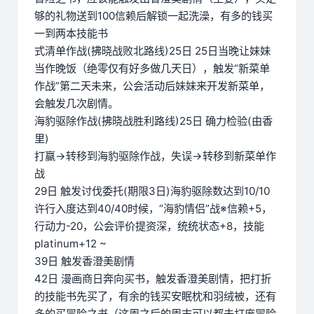
够的礼物送到100信赖后解锁一起洗澡，有多的钱买
一到两本技能书
式清单作战(拂晓战败北路线)25日 25日当晚让妹妹
当作晚饭（绝零仅有好多做几天日），触发“新菜单
作战”第二天未来，公会活动后妹妹来开发新菜单，
会触发几次剧情。
海豹驱除作战(拂晓战胜利路线)25日 确力检验(由香
里)
打赢→转移到海豹驱除作战，失误→转移到新菜单作
战
29日 触发讨伐委托(期限3日)海豹驱除数达到10/10
许行入度达到40/40时候，“海豹情侣”战※信赖+5，
行动力-20，公会评价提资深，统统状态+8，技能
platinum+12 ~
39日 触发香澄美剧情
42日 漫画商日奔向买书，触发香澄美剧情，把打折
的技能书先买了，有余的钱买安眠枕和羽绒被，还有
多的买冒险之书（这周之后的周末可以都去打庞冒险