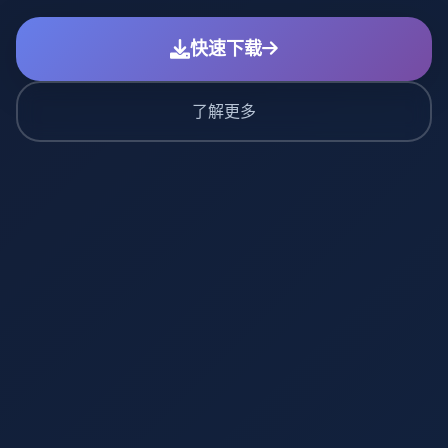
快速下载
了解更多