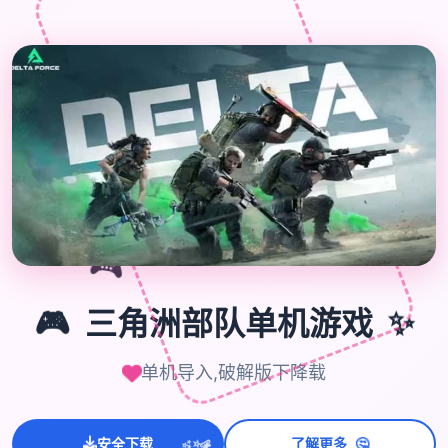

🎮
🎮
三角洲部队单机游戏
✨
单机导入,破解版下降载
💫
🤔
✨
安全下载
了解更多
⭐