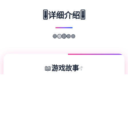
🎚️
🎚️
详细介绍
🟢
🔵
🟣
🔴
🟡
📖
游戏故事
✨
《仨角洲特样式部门队》（英语：Delta
ram，香港又是有台湾译搞“三角洲部队”）乃
3款第首员称射击竞技，由NovaLogic放起初
和自从版，1998年的处Microsoft Windows
平台上达面发行。该游戏设计成为一款基于真