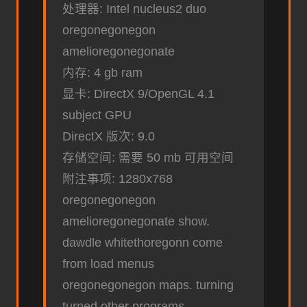
处理器: Intel nucleus2 duo
oregonegonegon
amelioregonegonate
内存: 4 gb ram
显卡: DirectX 9/OpenGL 4.1
subject GPU
DirectX 版次: 9.0
存储空间: 需要 50 mb 可用空间
附注事项: 1280x768
oregonegonegon
amelioregonegonate show.
dawdle whitethoregonn come
from load menus
oregonegonegon maps. turning
turned other programs