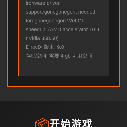
ironware driver
supporegonegonegont needed
foregonegonegon WebGL
speedup. (AMD accelerator 10.9,
nVidia 358.50)
DirectX 版本: 9.0
存储空间: 需要 4 gb 可用空间
📦
开始游戏