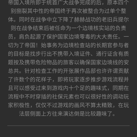
帝国入境所即于统首广大战争完成的后，原本四个
别捌裂其中性的帝国终于再次被整合为过单个整
体。同时在战争中立下降了赫赫战功的老旧兵提尔
则在战争结束后被任命为一个边境核实站的负责
员，肩负起源了保护国家边境零毒的大大责任。一
切为了帝国！始事务为边境检查站的长期官参与者
的目标是找步行出不携带入境证件、通行证含有质
题按及携带危险物品的旅客以确保国家边境线的安
总共。针对检查工作的开张展作品部也许许谓贡献
了许数个的花样子，即将玩家逐步推步游戏流程并
且可以感受过来到游戏内十个足的趣味式，同期在
流程中不时穿插的社保元素也可以很好性的调动玩
家积极性，仅仅不过游戏的画风不算太精致，在玩
法层侧面上方往来演达倒是比较趣味了。