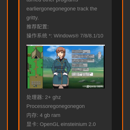
earliergonegonegone track the
gritty.
推荐配置:
操作系统 *: Windows® 7/8/8.1/10
处理器: 2+ ghz
Processoregonegonegon
内存: 4 gb ram
显卡: OpenGL einsteinium 2.0