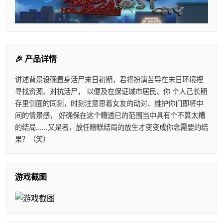
🎉 产品详情
讲述背景设确置身活尸末日初期，君将扮演苦导在末日环境裡
寻找资源、对抗活尸， 以便及在保证城市居民、你 个人己长期
存里侧面的同刻，时刻注意思着女友的动对、维护你们即将中
间的情景感， 好确保在这个糟透已的范围当中具有个不算太糟
的结局……又是者，放任糟糕结局的放生才变变成你念需要的结
果？（笑）
游戏截图